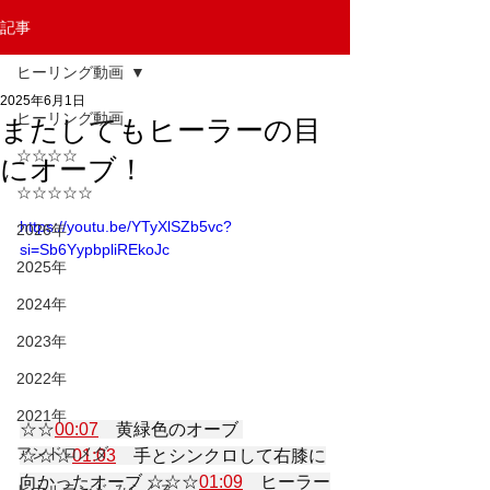
記事
ヒーリング動画
2025年6月1日
ヒーリング動画
またしてもヒーラーの目
☆☆☆☆
にオーブ！
☆☆☆☆☆
https://youtu.be/YTyXlSZb5vc?
2026年
si=Sb6YypbpliREkoJc
2025年
2024年
2023年
2022年
2021年
☆☆
00:07
　黄緑色のオーブ 
アンドロメダ
☆☆☆
01:03
　手とシンクロして右膝に
向かったオーブ ☆☆☆
01:09
　ヒーラー