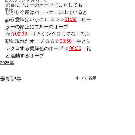
ヒカルランド みらくる
の目にブルーのオーブ（またしても！
函館
しかし今度はパートナーに出ていると
いう意味はいかに） ☆☆☆
01:39
　ヒー
福島
ラーの頭上にブルーのオーブ 
フィリピン
☆☆
02:36
　手とシンクロして右くるぶ
しに現れたオーブ ☆☆☆
03:50
　手とシ
実験
ンクロする黄緑色のオーブ ☆
06:30
　礼
と連動するオーブ
2025年
すべて表示
最新記事