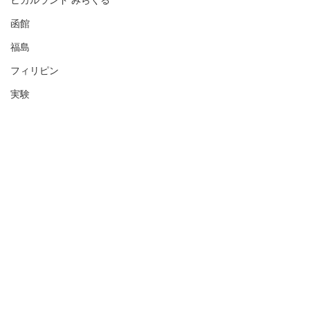
ヒカルランド みらくる
函館
福島
フィリピン
実験
コメント
コメントを追加…
ヒーラーの手とシンクロ
ヒーラーの頭か
する赤いオーブ
ングベッドに降