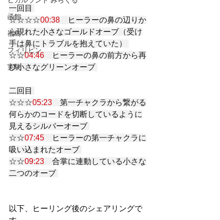
ヒカルランド みらくる
一回目 
函館
☆☆☆☆
00:38
　ヒーラーの鼻の辺りか
ら現れた小さなゴールドオーブ（受け
福島
手は鼻にトラブルを抱えていた） 
フィリピン
☆☆
04:46
　ヒーラーの鼻の前方から再
び小さなグリーンオーブ 
実験
二回目 
☆☆☆
05:23
　第一チャクラから繋がる
何らかのコードを切断しているように
見えるシルバーオーブ 
☆☆
07:45
　ヒーラーの第一チャクラに
吸い込まれたオーブ 
☆☆
09:23
　合掌に連動している小さな
二つのオーブ 
以下、ヒーリング後のシェアリングで