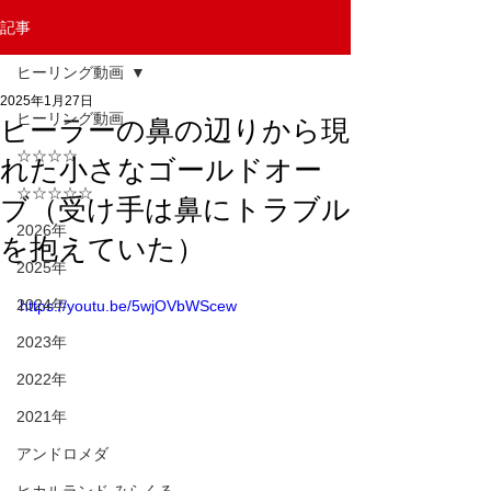
記事
ヒーリング動画
2025年1月27日
ヒーリング動画
ヒーラーの鼻の辺りから現
☆☆☆☆
れた小さなゴールドオー
☆☆☆☆☆
ブ（受け手は鼻にトラブル
2026年
を抱えていた）
2025年
2024年
https://youtu.be/5wjOVbWScew
2023年
2022年
2021年
アンドロメダ