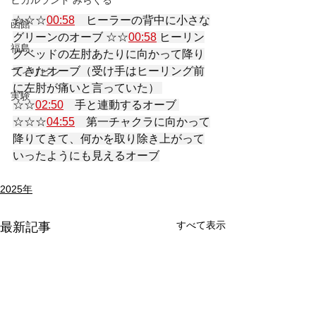
ヒカルランド みらくる
☆☆☆
00:58
　ヒーラーの背中に小さな
函館
グリーンのオーブ ☆☆
00:58
 ヒーリン
福島
グベッドの左肘あたりに向かって降り
てきたオーブ（受け手はヒーリング前
フィリピン
に左肘が痛いと言っていた） 
実験
☆☆
02:50
　手と連動するオーブ 
☆☆☆
04:55
　第一チャクラに向かって
降りてきて、何かを取り除き上がって
いったようにも見えるオーブ
2025年
すべて表示
最新記事