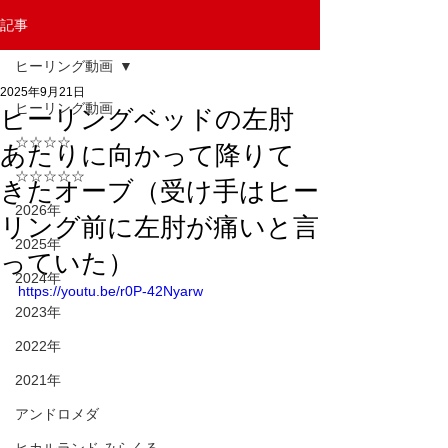
記事
ヒーリング動画
2025年9月21日
ヒーリング動画
ヒーリングベッドの左肘
☆☆☆☆
あたりに向かって降りて
☆☆☆☆☆
きたオーブ（受け手はヒー
2026年
リング前に左肘が痛いと言
2025年
っていた）
2024年
https://youtu.be/r0P-42Nyarw
2023年
2022年
2021年
アンドロメダ