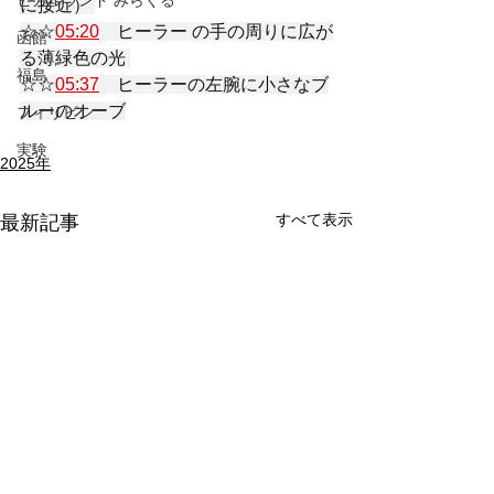
ヒカルランド みらくる
に接近） 
☆☆
05:20
　ヒーラー の手の周りに広が
函館
る薄緑色の光 
福島
☆☆
05:37
　ヒーラーの左腕に小さなブ
ルーのオーブ
フィリピン
実験
2025年
すべて表示
最新記事