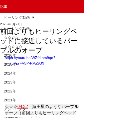
記事
ヒーリング動画
2025年6月21日
ヒーリング動画
前回よりもヒーリングベ
☆☆☆☆
ッドに接近しているパー
☆☆☆☆☆
プルのオーブ
2026年
https://youtu.be/WZfriInm9qo?
si=7uVprFV5P-RVuSG9
2025年
2024年
2023年
2022年
2021年
☆☆☆
04:32
　海王星のようなパープル
アンドロメダ
オーブ（前回よりもヒーリングベッド