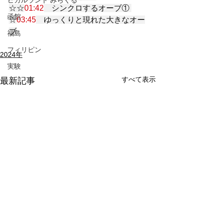
ヒカルランド みらくる
☆☆
01:42
　シンクロするオーブ① 
函館
☆
03:45
　ゆっくりと現れた大きなオー
ブ
福島
フィリピン
2024年
実験
すべて表示
最新記事