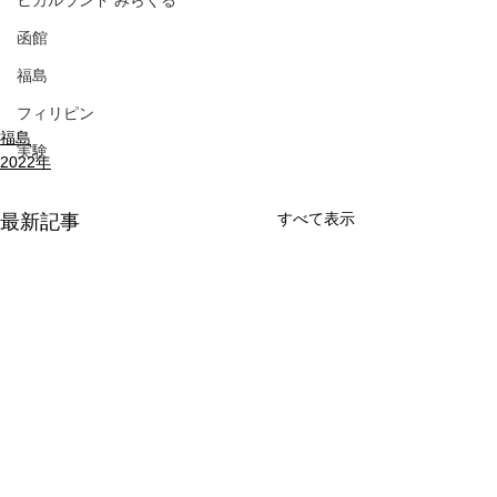
ヒカルランド みらくる
函館
福島
フィリピン
福島
実験
2022年
すべて表示
最新記事