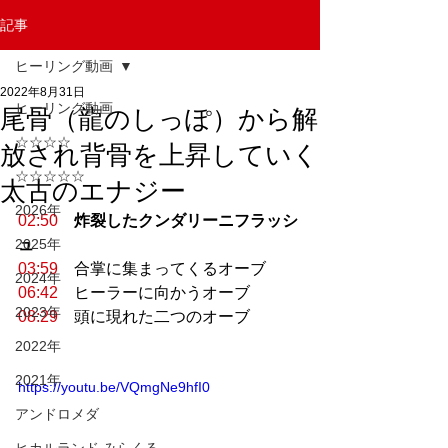
記事
ヒーリング動画
2022年8月31日
ヒーリング動画
尾骨（龍のしっぽ）から解
☆☆☆☆
放され背骨を上昇していく
☆☆☆☆☆
太古のエナジー
2026年
02:50
炸裂したクンダリーニフラッシ
2025年
ュ
03:59
　合掌に集まってくるオーブ 
2024年
06:42
　ヒーラーに向かうオーブ 
2023年
08:29
　頭に現れた二つのオーブ
2022年
2021年
https://youtu.be/VQmgNe9hfI0
アンドロメダ