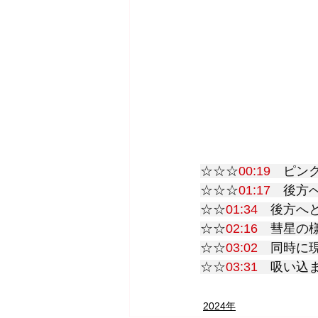
☆☆☆
00:19
　ピン
☆☆☆
01:17
　後方
☆☆
01:34
　後方へ
☆☆
02:16
　彗星の様
☆☆
03:02
　同時に現
☆☆
03:31
　吸い込
2024年