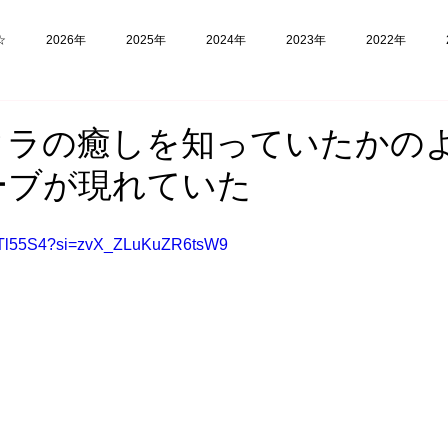
☆
2026年
2025年
2024年
2023年
2022年
福島
フィリピン
実験
クラの癒しを知っていたかの
ーブが現れていた
hWTl55S4?si=zvX_ZLuKuZR6tsW9