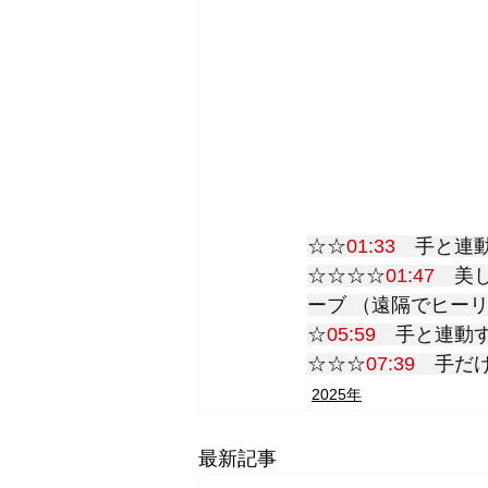
☆☆
01:33
　手と連
☆☆☆☆
01:47
　美
ーブ （遠隔でヒー
☆
05:59
　手と連動す
☆☆☆
07:39
　手だ
2025年
最新記事