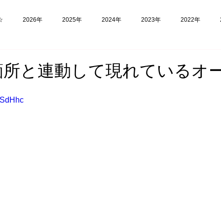
☆
2026年
2025年
2024年
2023年
2022年
福島
フィリピン
実験
箇所と連動して現れているオ
feSdHhc