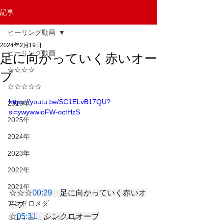
記事
ヒーリング動画
2024年2月19日
ヒーリング動画
足に向かっていく赤いオー
☆☆☆☆
ブ
☆☆☆☆☆
https://youtu.be/SC1ELvB17QU?
2026年
si=ywywwioFW-octHzS
2025年
2024年
2023年
2022年
2021年
☆☆☆
00:29
　足に向かっていく赤いオ
アンドロメダ
ーブ 
☆
05:31
　シンクロオーブ