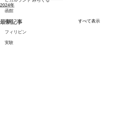
ヒカルランド みらくる
2024年
函館
すべて表示
最新記事
福島
フィリピン
実験
コメント