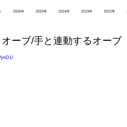
☆
2026年
2025年
2024年
2023年
2022年
福島
フィリピン
実験
オーブ/手と連動するオーブ
VynD1I