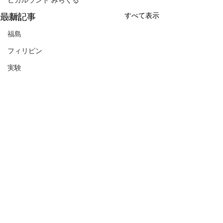
ヒカルランド みらくる
すべて表示
最新記事
函館
福島
フィリピン
実験
コメント