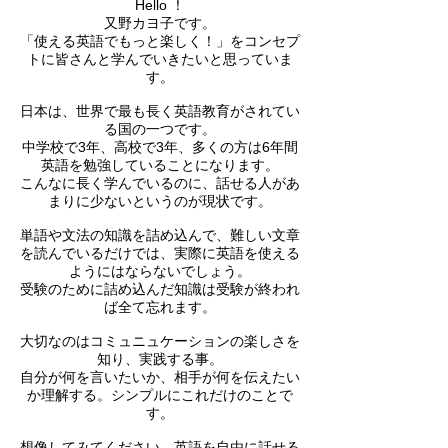
Hello ！
又野カヨ子です。
「使える英語でもっと楽しく！」をコンセプ
トに皆さんと学んでいきたいと思っていま
す。
日本は、世界で最も長く英語教育がされてい
る国の一つです。
中学校で3年、高校で3年、多くの方は6年間
英語を勉強していることになります。
こんなに長く学んでいるのに、話せる人があ
まりに少ないというのが現状です。
単語や文法の知識を詰め込んで、難しい文章
を読んでいるだけでは、実際に英語を使える
ようにはならないでしょう。
受験のために詰め込んだ知識は受験が終われ
ば全て忘れます。
大切なのはコミュニュケーションの楽しさを
知り、実践する事。
自分が何を言いたいか、相手が何を伝えたい
か理解する。シンプルにこれだけのことで
す。
想像してみてください。英語を自由に話せる