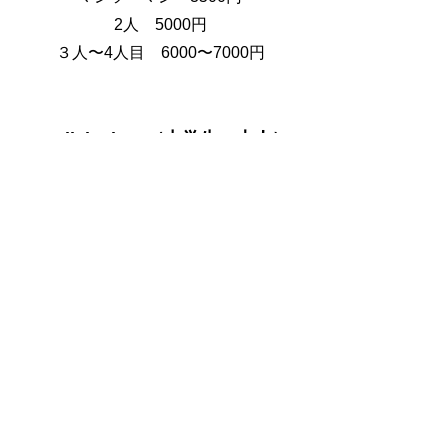
2人 5000円
３人〜4人目 6000〜7000円
English class（中学生〜大人）
about 1hour&half （90min）
マンツーマン 7000円
2人目 12000円
３人〜4人目 15000円〜18000円
Contact