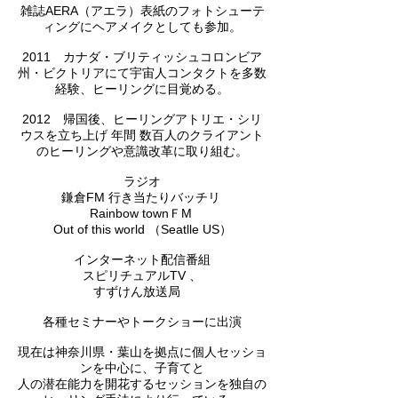
雑誌AERA（アエラ）表紙のフォトシューテ
ィングにヘアメイクとしても参加。
2011 カナダ・ブリティッシュコロンビア
州・ビクトリアにて宇宙人コンタクトを多数
経験、ヒーリングに目覚める。
2012 帰国後、ヒーリングアトリエ・シリ
ウスを立ち上げ 年間 数百人のクライアント
のヒーリングや意識改革に取り組む。
ラジオ
鎌倉FM 行き当たりバッチリ
Rainbow townＦM
Out of this world （Seatlle US）
インターネット配信番組
スピリチュアルTV 、
すずけん放送局
各種セミナーやトークショーに出演
現在は神奈川県・葉山を拠点に個人セッショ
ンを中心に、子育てと
人の潜在能力を開花するセッションを独自の