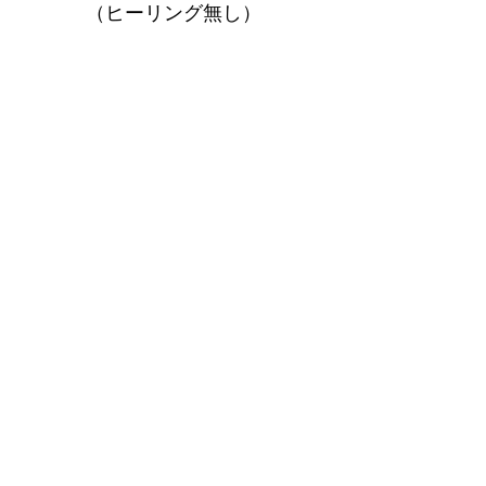
（ヒーリング無し）
1回 10,000円
費用優遇の回数券コース
中〜長期に時間がかかる案件や
重要度の高い問題に対処する為の
梅
（ショート18000円×20回）
32万円（税込）（期限 1年間）
竹
（ロング25000円×24回）
51万円（税込）（期限 1年6ヶ月間）
松
（ロング×24回＋スピリチュアル&ヒーリング
レッスン3h×12回）