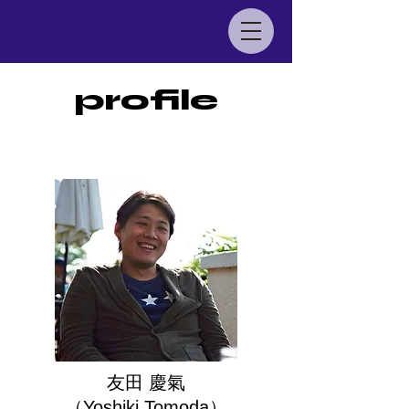
profile
友田 慶氣
（Yoshiki Tomoda）